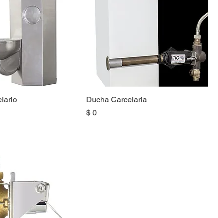
lario
Ducha Carcelaria
Precio
$ 0