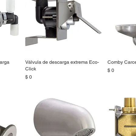
carga
Válvula de descarga extrema Eco-
Comby Carce
Click
Precio
$ 0
Precio
$ 0