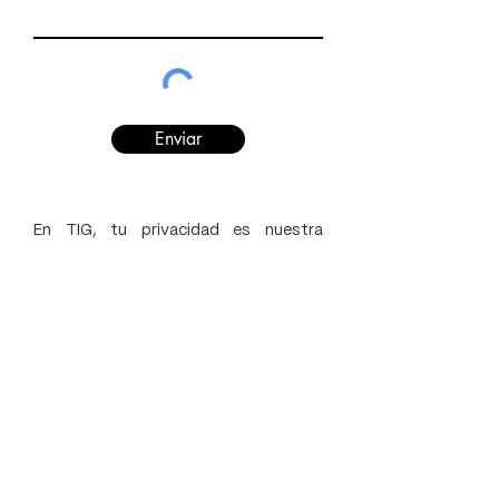
Enviar
En TIG, tu privacidad es nuestra
prioridad. Tratamos tus datos
personales con confidencialidad,
respetando tu consentimiento y
cumpliendo con las leyes de
protección de datos. Puedes confiar
en que tus datos están seguros con
nosotros. Gracias por confiar en
nosotros para proteger tu privacidad.