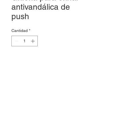
antivandálica de
push
Cantidad
*
Cotizar
Grifería para orinal incrustado
dentro del muro de
accionamiento manual tipo push.
Consumo: hasta 2lts por ciclo y
conexión de 1/2”.Cuerpo en
bronce sólido, escudo y botón
cromado.
Unidad de cierre en bronce.